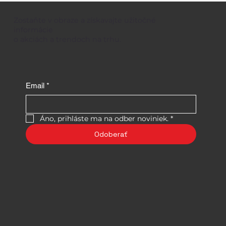
Zostaňte v obraze a získavajte užitočné
informácie
o akciách a trendoch na trhu.
Email
*
Áno, prihláste ma na odber noviniek.
*
Odoberať