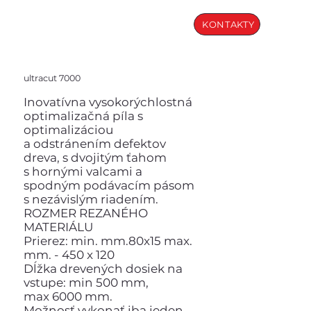
KONTAKTY
ultracut 7000
Inovatívna vysokorýchlostná
optimalizačná píla s
optimalizáciou
a odstránením defektov
dreva, s dvojitým ťahom
s hornými valcami a
spodným podávacím pásom
s nezávislým riadením.
ROZMER REZANÉHO
MATERIÁLU
Prierez: min. mm.80x15 max.
mm. - 450 x 120
Dĺžka drevených dosiek na
vstupe: min 500 mm,
max 6000 mm.
Možnosť vykonať iba jeden