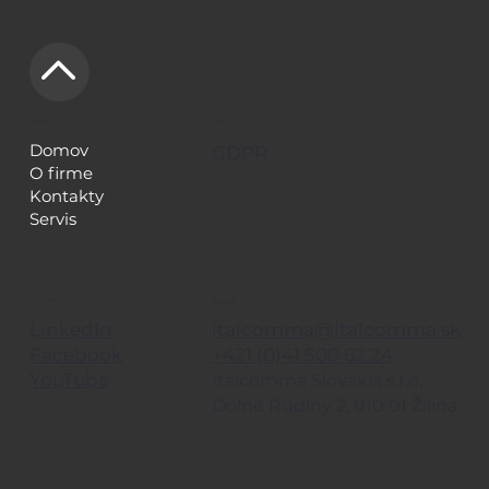
NAVIGÁCIA
LEGAL
Domov
GDPR
O firme
Kontakty
Servis
KONTAKTY
SLEDUJE TIEŽ
italcomma@italcomma.sk
LinkedIn
+421 (0)41 500 62 24
Facebook
YouTube
Italcomma Slovakia s.r.o,
Dolné Rudiny 2, 010 01 Žilina