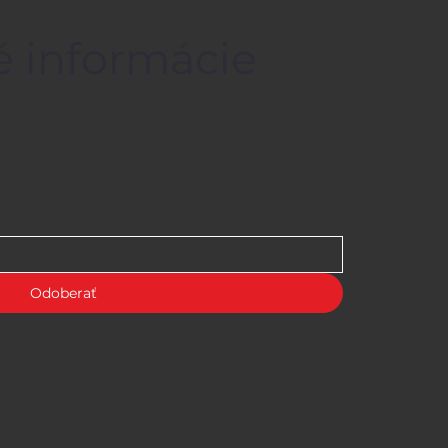
é informácie
Odoberať