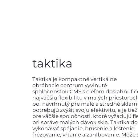
taktika
Taktika je kompaktné vertikálne
obrábacie centrum vyvinuté
spoločnosťou CMS s cieľom dosiahnuť č
najväčšiu flexibilitu v malých priestoroc
bol navrhnutý pre malé a stredné sklárn
potrebujú zvýšiť svoju efektivitu, a je tie
pre väčšie spoločnosti, ktoré vyžadujú fle
pri správe malých dávok skla. Taktika d
vykonávať spájanie, brúsenie a leštenie,
frézovanie, vŕtanie a zahlbovanie. Môže 