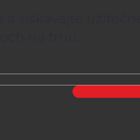
 a získavajte užitočn
och na trhu.