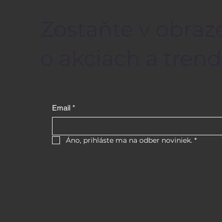
Zostaňte v obraze
o akciách a trend
Email
*
Áno, prihláste ma na odber noviniek.
*