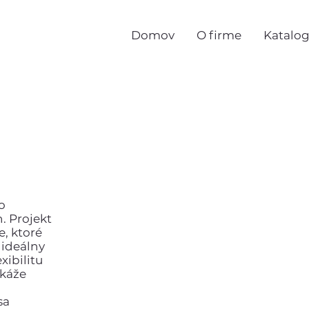
Domov
O firme
Katalo
o
h. Projekt
e, ktoré
ž ideálny
xibilitu
okáže
sa