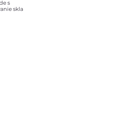
de s
anie skla