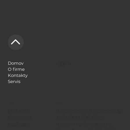
NAVIGÁCIA
LEGAL
Domov
GDPR
O firme
Kontakty
Servis
KONTAKTY
SLEDUJE TIEŽ
italcomma@italcomma.sk
LinkedIn
+421 (0)41 500 62 24
Facebook
YouTube
Italcomma Slovakia s.r.o,