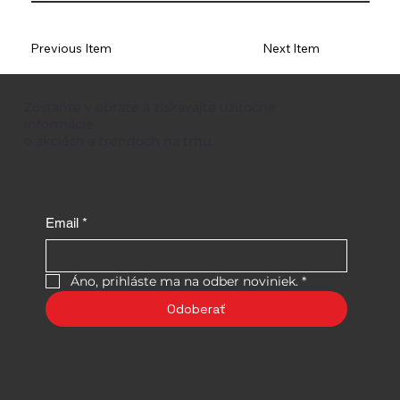
Previous Item
Next Item
Zostaňte v obraze a získavajte užitočné
informácie
o akciách a trendoch na trhu.
Email
*
Áno, prihláste ma na odber noviniek.
*
Odoberať