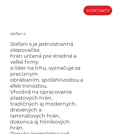
KONTAKTY
stefani s
Stefani s je jednostranná
olepovačka
hrán určená pre stredné a
veľké firmy
a líder na trhu, vyznačuje sa
precíznym
obrábaním, spoľahlivosťou a
efek tívnosťou.
Vhodná na opracovanie
plastových hrán,
tradičných aj moderných,
drevených a
laminátových hrán,
dokonca aj hliníkových
hrán.
Ponúka kompletný rad