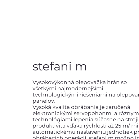
stefani m
Vysokovýkonná olepovačka hrán so
všetkými najmodernejšími
technologickými riešeniami na olepova
panelov.
Vysoká kvalita obrábania je zaručená
elektronickými servopohonmi a rôznym
technológiami lepenia súčasne na stroji
produktivita vďaka rýchlosti až 25 m/ mi
automatickému nastaveniu jednotiek p
obrábacích operácií, stefani m možno i