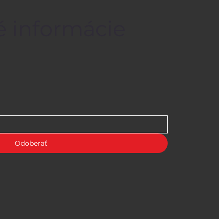
é informácie
Odoberať