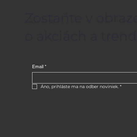
Zostaňte v obraze
o akciách a trend
Email
*
Áno, prihláste ma na odber noviniek.
*