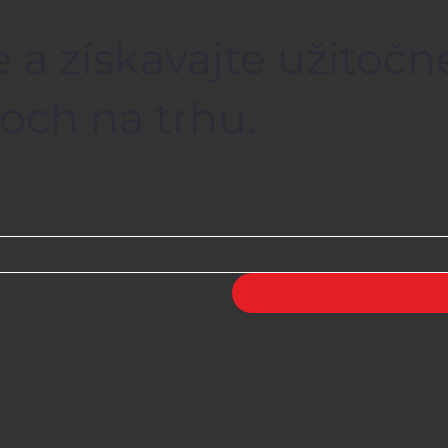
 a získavajte užitočn
och na trhu.