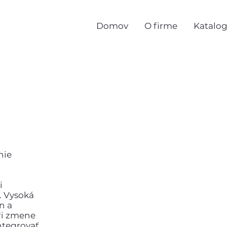
Domov
O firme
Katalo
nie
i
. Vysoká
n a
ri zmene
ntegrovať