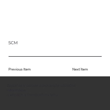
SCM
Previous Item
Next Item
Zostaňte v obraze a získavajte užitočné
informácie
o akciách a trendoch na trhu.