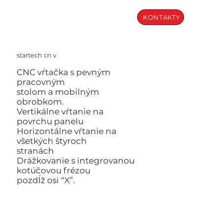
KONTAKTY
startech cn v
CNC vŕtačka s pevným
pracovným
stolom a mobilným
obrobkom.
Vertikálne vŕtanie na
povrchu panelu
Horizontálne vŕtanie na
všetkých štyroch
stranách
Drážkovanie s integrovanou
kotúčovou frézou
pozdĺž osi “X”.