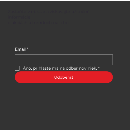
Zostaňte v obraze a získavajte užitočné
informácie
o akciách a trendoch na trhu.
Email
*
Áno, prihláste ma na odber noviniek.
*
Odoberať