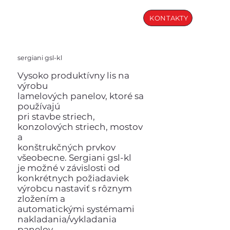
KONTAKTY
sergiani gsl-kl
Vysoko produktívny lis na
výrobu
lamelových panelov, ktoré sa
používajú
pri stavbe striech,
konzolových striech, mostov
a
konštrukčných prvkov
všeobecne. Sergiani gsl-kl
je možné v závislosti od
konkrétnych požiadaviek
výrobcu nastaviť s rôznym
zložením a
automatickými systémami
nakladania/vykladania
panelov.