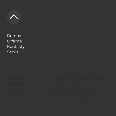
NAVIGÁCIA
LEGAL
Domov
GDPR
O firme
Kontakty
Servis
KONTAKTY
SLEDUJE TIEŽ
italcomma@italcomma.sk
LinkedIn
+421 (0)41 500 62 24
Facebook
YouTube
Italcomma Slovakia s.r.o,
Dolné Rudiny 2, 010 01 Žilina