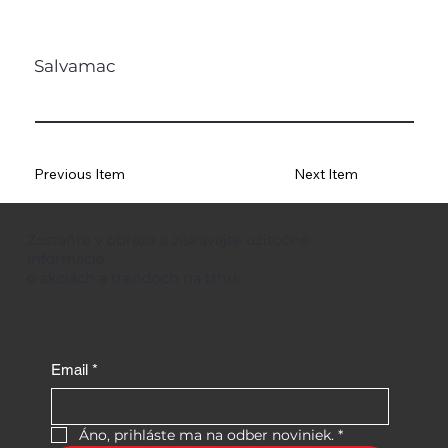
Salvamac
Previous Item
Next Item
Zostaňte v obraze a získavajte užitočné
informácie
o akciách a trendoch na trhu.
Email
*
Áno, prihláste ma na odber noviniek.
*