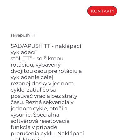
KONTAKTY
salvapush TT
SALVAPUSH TT - naklápací
vykladací
stôl „TT“ - so šikmou
rotáciou, vybavený
dvojitou osou pre rotáciu a
vykladanie celej
rezanej dosky v jednom
cykle, zatiaľ čo sa
posúvač vracia bez straty
času. Rezná sekvencia v
jednom cykle, otočí a
vysunie. Špeciálna
softvérová resetovacia
funkcia v prípade
prerušenia cyklu. Naklápací
stôl, ktorý je