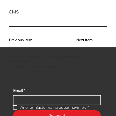
CMS
Previous Item
Next Item
Zostaňte v obraze a získavajte užitočné
informácie
o akciách a trendoch na trhu.
Email
*
Áno, prihláste ma na odber noviniek.
*
Odoberať