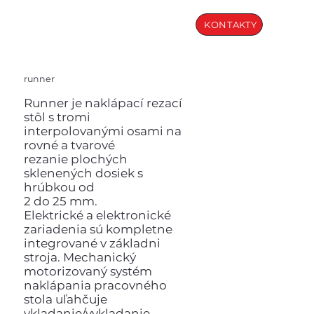
KONTAKTY
runner
Runner je naklápací rezací
stôl s tromi
interpolovanými osami na
rovné a tvarové
rezanie plochých
sklenených dosiek s
hrúbkou od
2 do 25 mm.
Elektrické a elektronické
zariadenia sú kompletne
integrované v základni
stroja. Mechanický
motorizovaný systém
naklápania pracovného
stola uľahčuje
vkladanie/vykladanie