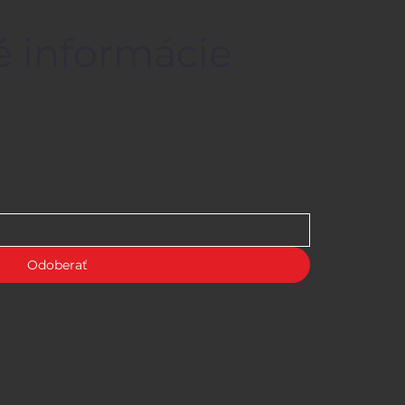
é informácie
Odoberať