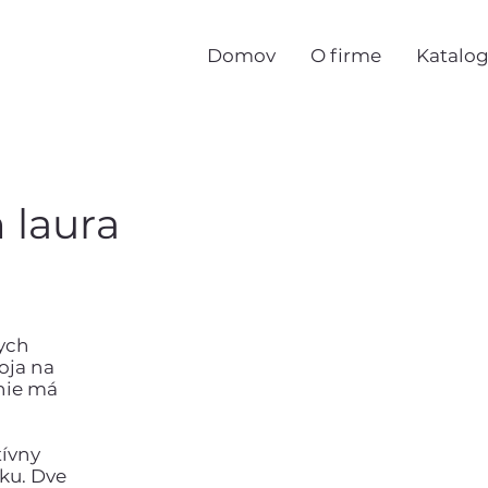
Domov
O firme
Katalo
 laura
kych
oja na
nie má
tívny
ku. Dve