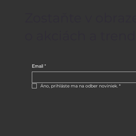
Zostaňte v obraze
o akciách a trend
Email
*
Áno, prihláste ma na odber noviniek.
*