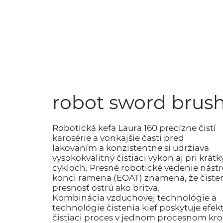
robot sword brush
Robotická kefa Laura 160 precízne čistí
karosérie a vonkajšie časti pred
lakovaním a konzistentne si udržiava
vysokokvalitný čistiaci výkon aj pri krát
cykloch. Presné robotické vedenie nástr
konci ramena (EOAT) znamená, že čiste
presnosť ostrú ako britva.
Kombinácia vzduchovej technológie a
technológie čistenia kief poskytuje efek
čistiaci proces v jednom procesnom kro