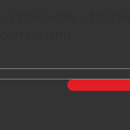
 a získavajte užitočn
och na trhu.