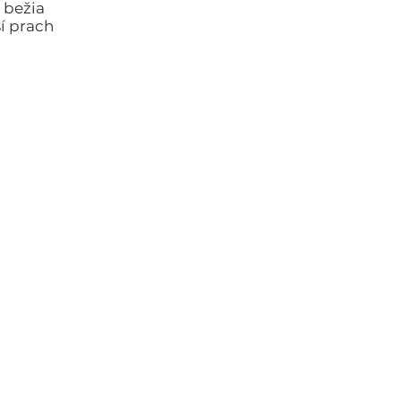
 bežia
ší prach