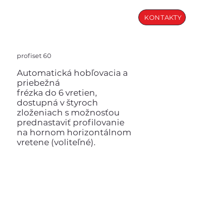
KONTAKTY
profiset 60
Automatická hobľovacia a
priebežná
frézka do 6 vretien,
dostupná v štyroch
zloženiach s možnosťou
prednastaviť profilovanie
na hornom horizontálnom
vretene (voliteľné).