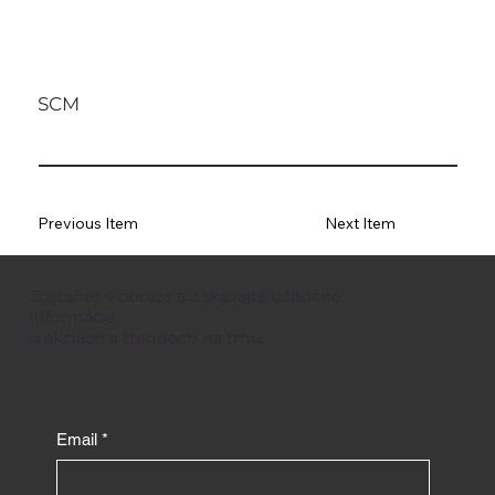
SCM
Previous Item
Next Item
Zostaňte v obraze a získavajte užitočné
informácie
o akciách a trendoch na trhu.
Email
*