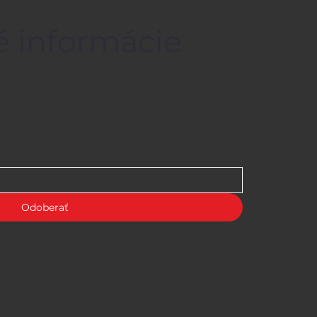
é informácie
Odoberať