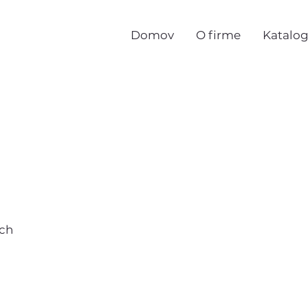
Domov
O firme
Katalo
ych