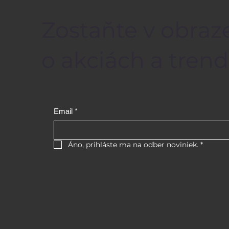
Zostaňte v obraze
o akciách a trend
Email
*
Áno, prihláste ma na odber noviniek.
*