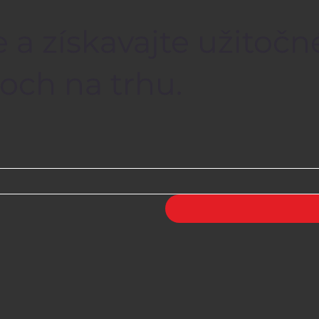
 a získavajte užitočn
och na trhu.