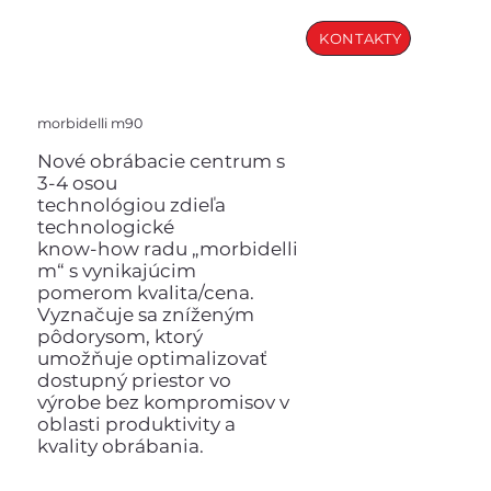
KONTAKTY
morbidelli m90
Nové obrábacie centrum s
3-4 osou
technológiou zdieľa
technologické
know-how radu „morbidelli
m“ s vynikajúcim
pomerom kvalita/cena.
Vyznačuje sa zníženým
pôdorysom, ktorý
umožňuje optimalizovať
dostupný priestor vo
výrobe bez kompromisov v
oblasti produktivity a
kvality obrábania.