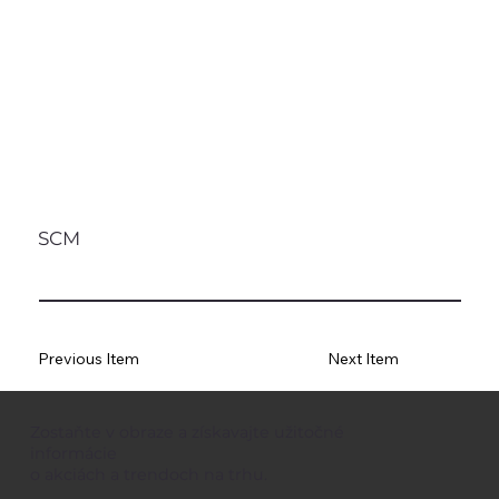
SCM
Previous Item
Next Item
Zostaňte v obraze a získavajte užitočné
informácie
o akciách a trendoch na trhu.