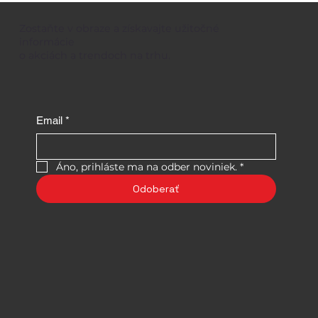
Zostaňte v obraze a získavajte užitočné
informácie
o akciách a trendoch na trhu.
Email
*
Áno, prihláste ma na odber noviniek.
*
Odoberať