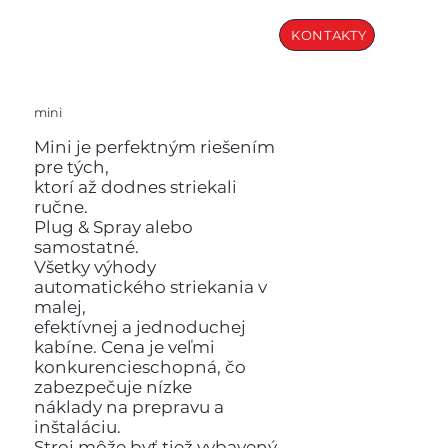
KONTAKTY
mini
Mini je perfektným riešením
pre tých,
ktorí až dodnes striekali
ručne.
Plug & Spray alebo
samostatné.
Všetky výhody
automatického striekania v
malej,
efektívnej a jednoduchej
kabíne. Cena je veľmi
konkurencieschopná, čo
zabezpečuje nízke
náklady na prepravu a
inštaláciu.
Stroj môže byť tiež vybavený