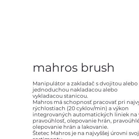
mahros brush
Manipulátor a zakladač s dvojitou alebo
jednoduchou nakladacou alebo
vykladacou stanicou.
Mahros má schopnosť pracovať pri najv
rýchlostiach (20 cyklov/min) a výkon
integrovaných automatických liniek na 
pravoúhlosť, olepovanie hrán, pravoúhl
olepovanie hrán a lakovanie.
Štetec Mahros je na najvyššej úrovni svo