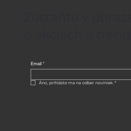
Zostaňte v obraze
o akciách a trend
Email
*
Áno, prihláste ma na odber noviniek.
*