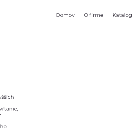
Domov
O firme
Katalo
yšších
vŕtanie,
é
jho