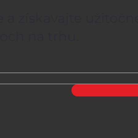
 a získavajte užitočn
och na trhu.