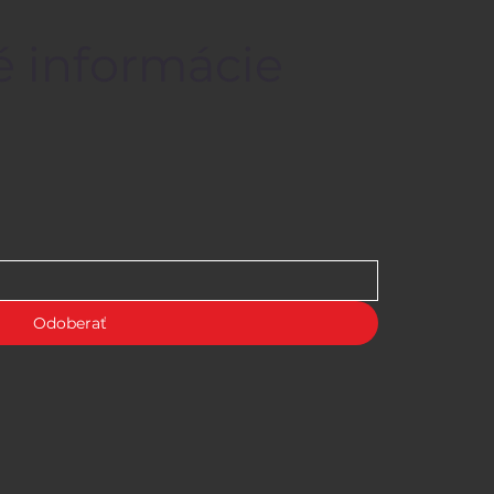
é informácie
Odoberať