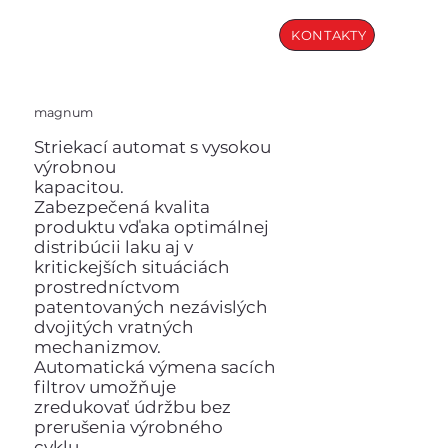
KONTAKTY
magnum
Striekací automat s vysokou
výrobnou
kapacitou.
Zabezpečená kvalita
produktu vďaka optimálnej
distribúcii laku aj v
kritickejších situáciách
prostredníctvom
patentovaných nezávislých
dvojitých vratných
mechanizmov.
Automatická výmena sacích
filtrov umožňuje
zredukovať údržbu bez
prerušenia výrobného
cyklu.