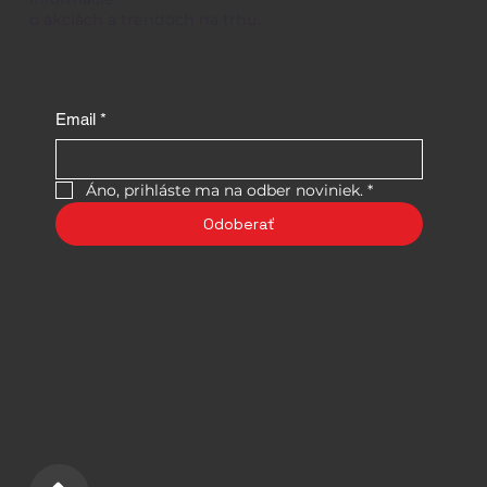
o akciách a trendoch na trhu.
Email
*
Áno, prihláste ma na odber noviniek.
*
Odoberať