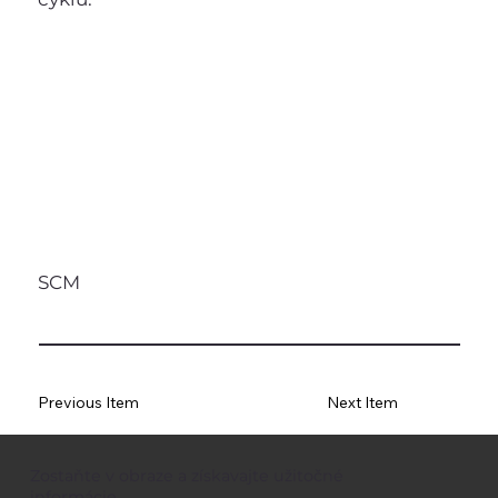
SCM
Previous Item
Next Item
Zostaňte v obraze a získavajte užitočné
informácie