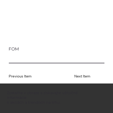
FOM
Previous Item
Next Item
Zostaňte v obraze a získavajte užitočné
informácie
o akciách a trendoch na trhu.