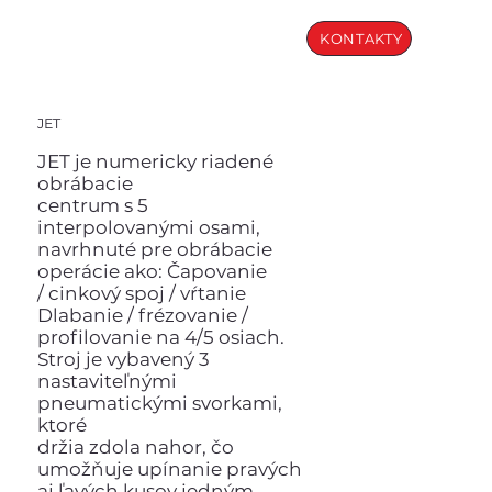
KONTAKTY
JET
JET je numericky riadené
obrábacie
centrum s 5
interpolovanými osami,
navrhnuté pre obrábacie
operácie ako: Čapovanie
/ cinkový spoj / vŕtanie
Dlabanie / frézovanie /
profilovanie na 4/5 osiach.
Stroj je vybavený 3
nastaviteľnými
pneumatickými svorkami,
ktoré
držia zdola nahor, čo
umožňuje upínanie pravých
aj ľavých kusov jedným