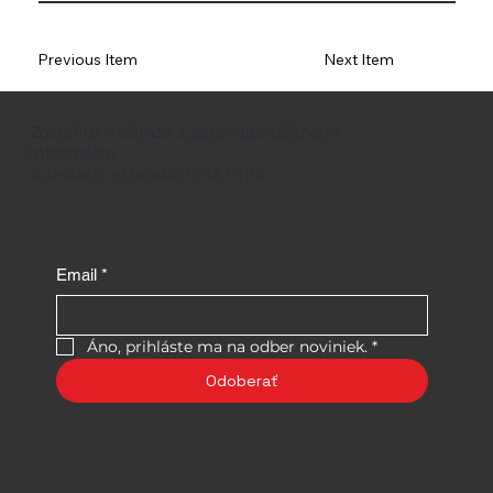
Previous Item
Next Item
Zostaňte v obraze a získavajte užitočné
informácie
o akciách a trendoch na trhu.
Email
*
Áno, prihláste ma na odber noviniek.
*
Odoberať