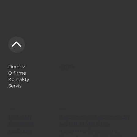
NAVIGÁCIA
LEGAL
Domov
GDPR
O firme
Kontakty
Servis
KONTAKTY
SLEDUJE TIEŽ
italcomma@italcomma.sk
LinkedIn
+421 (0)41 500 62 24
Facebook
YouTube
Italcomma Slovakia s.r.o,