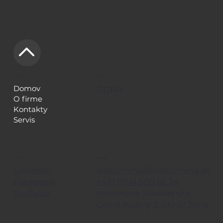
NAVIGÁCIA
LEGAL
Domov
GDPR
O firme
Kontakty
Servis
KONTAKTY
SLEDUJE TIEŽ
italcomma@italcomma.sk
LinkedIn
+421 (0)41 500 62 24
Facebook
YouTube
Italcomma Slovakia s.r.o,
Dolné Rudiny 2, 010 01 Žilina