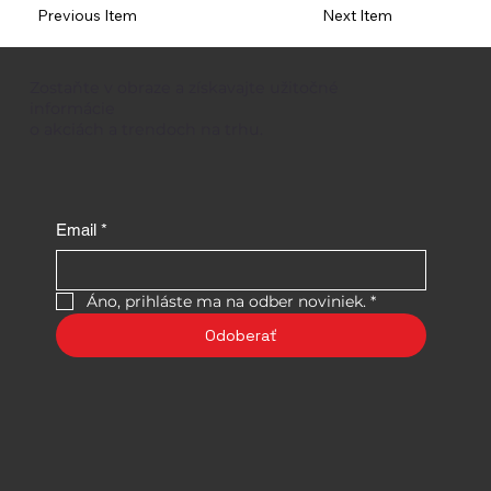
Previous Item
Next Item
Zostaňte v obraze a získavajte užitočné
informácie
o akciách a trendoch na trhu.
Email
*
Áno, prihláste ma na odber noviniek.
*
Odoberať