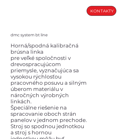
KONTAKTY
dmc system bt line
Horná/spodná kalibračná
brúsna linka
pre veľké spoločnosti v
drevospracujúcom
priemysle, vyznačujúca sa
vysokou rýchlosťou
pracovného posuvu a silným
úberom materiálu v
náročných výrobných
linkách.
Špeciálne riešenie na
spracovanie oboch strán
panelov v jednom prechode.
Stroj so spodnou jednotkou
a stroj s hornou
jednotkou môžu byť