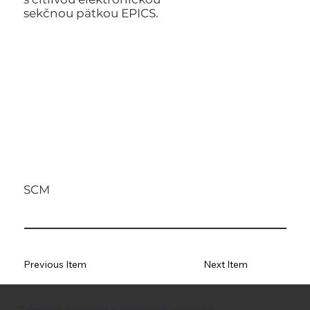
sekčnou pätkou EPICS.
SCM
Previous Item
Next Item
Zostaňte v obraze a získavajte užitočné