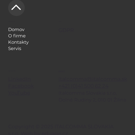
NAVIGÁCIA
LEGAL
Domov
GDPR
O firme
Kontakty
Servis
KONTAKTY
SLEDUJE TIEŽ
italcomma@italcomma.sk
LinkedIn
+421 (0)41 500 62 24
Facebook
YouTube
Italcomma Slovakia s.r.o,
Dolné Rudiny 2, 010 01 Žilina
Copyright © 2025 ITALCOMMA SLOVAKIA
s.r.o. Web by
eduage.cz