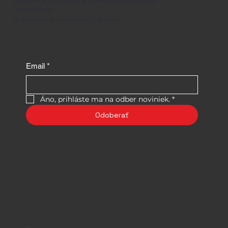
informácie
o akciách a trendoch na trhu.
Email
*
Áno, prihláste ma na odber noviniek.
*
Odoberať