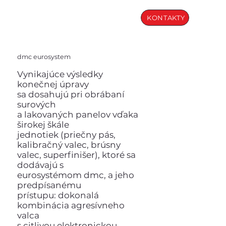
KONTAKTY
dmc eurosystem
Vynikajúce výsledky
konečnej úpravy
sa dosahujú pri obrábaní
surových
a lakovaných panelov vďaka
širokej škále
jednotiek (priečny pás,
kalibračný valec, brúsny
valec, superfinišer), ktoré sa
dodávajú s
eurosystémom dmc, a jeho
predpísanému
prístupu: dokonalá
kombinácia agresívneho
valca
s citlivou elektronickou