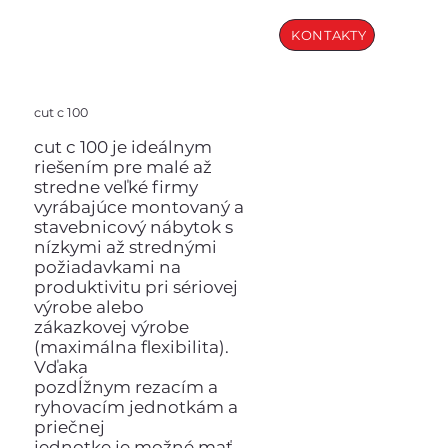
KONTAKTY
cut c 100
cut c 100 je ideálnym
riešením pre malé až
stredne veľké firmy
vyrábajúce montovaný a
stavebnicový nábytok s
nízkymi až strednými
požiadavkami na
produktivitu pri sériovej
výrobe alebo
zákazkovej výrobe
(maximálna flexibilita).
Vďaka
pozdĺžnym rezacím a
ryhovacím jednotkám a
priečnej
jednotke je možné mať