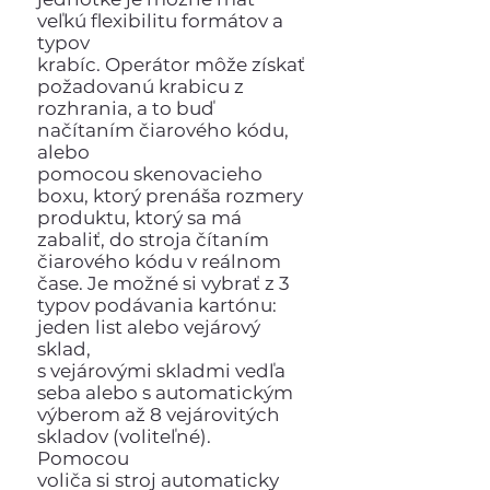
veľkú flexibilitu formátov a
typov
krabíc. Operátor môže získať
požadovanú krabicu z
rozhrania, a to buď
načítaním čiarového kódu,
alebo
pomocou skenovacieho
boxu, ktorý prenáša rozmery
produktu, ktorý sa má
zabaliť, do stroja čítaním
čiarového kódu v reálnom
čase. Je možné si vybrať z 3
typov podávania kartónu:
jeden list alebo vejárový
sklad,
s vejárovými skladmi vedľa
seba alebo s automatickým
výberom až 8 vejárovitých
skladov (voliteľné).
Pomocou
voliča si stroj automaticky