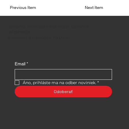
Previous Item
Next Item
Zostaňte v obraze a získavajte užitočné
informácie
o akciách a trendoch na trhu.
Email
*
Áno, prihláste ma na odber noviniek.
*
Odoberať