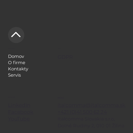
NAVIGÁCIA
LEGAL
Domov
GDPR
O firme
Kontakty
Servis
KONTAKTY
SLEDUJE TIEŽ
italcomma@italcomma.sk
LinkedIn
+421 (0)41 500 62 24
Facebook
YouTube
Italcomma Slovakia s.r.o,
Dolné Rudiny 2, 010 01 Žilina