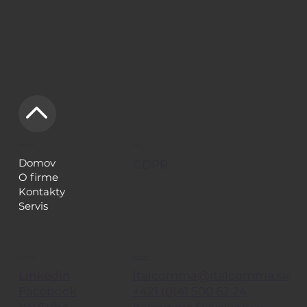
NAVIGÁCIA
LEGAL
Domov
GDPR
O firme
Kontakty
Servis
KONTAKTY
SLEDUJE TIEŽ
italcomma@italcomma.sk
LinkedIn
+421 (0)41 500 62 24
Facebook
YouTube