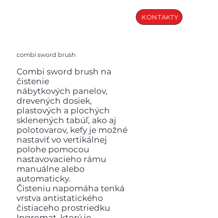
KONTAKTY
combi sword brush
Combi sword brush na
čistenie
nábytkových panelov,
drevených dosiek,
plastových a plochých
sklenených tabúľ, ako aj
polotovarov, kefy je možné
nastaviť vo vertikálnej
polohe pomocou
nastavovacieho rámu
manuálne alebo
automaticky.
Čisteniu napomáha tenká
vrstva antistatického
čistiaceho prostriedku
Ingromat, ktorý je