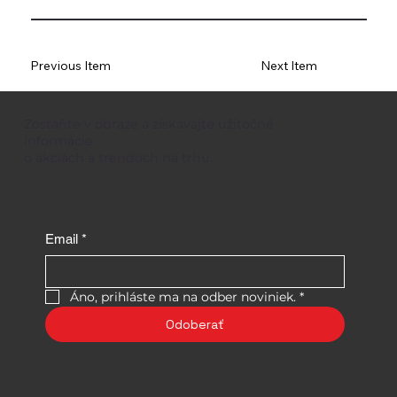
Previous Item
Next Item
Zostaňte v obraze a získavajte užitočné
informácie
o akciách a trendoch na trhu.
Email
*
Áno, prihláste ma na odber noviniek.
*
Odoberať