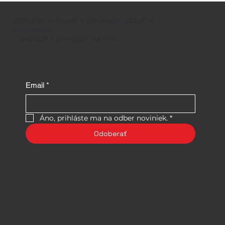
Zostaňte v obraze a získavajte užitočné
informácie
o akciách a trendoch na trhu.
Email
*
Áno, prihláste ma na odber noviniek.
*
Odoberať