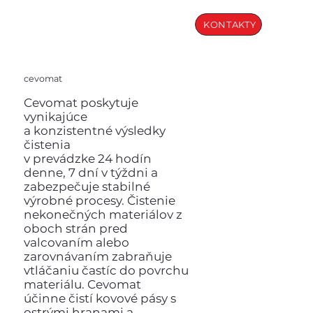
KONTAKTY
cevomat
Cevomat poskytuje
vynikajúce
a konzistentné výsledky
čistenia
v prevádzke 24 hodín
denne, 7 dní v týždni a
zabezpečuje stabilné
výrobné procesy. Čistenie
nekonečných materiálov z
oboch strán pred
valcovaním alebo
zarovnávaním zabraňuje
vtláčaniu častíc do povrchu
materiálu. Cevomat
účinne čistí kovové pásy s
ostrými hranami a