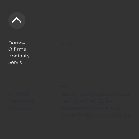
NAVIGÁCIA
LEGAL
Domov
GDPR
O firme
Kontakty
Servis
KONTAKTY
SLEDUJE TIEŽ
italcomma@italcomma.sk
LinkedIn
+421 (0)41 500 62 24
Facebook
YouTube
Italcomma Slovakia s.r.o,
Dolné Rudiny 2, 010 01 Žilina