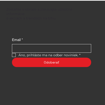
Zostaňte v obraze a získavajte užitočné
informácie
o akciách a trendoch na trhu.
Email
*
Áno, prihláste ma na odber noviniek.
*
Odoberať