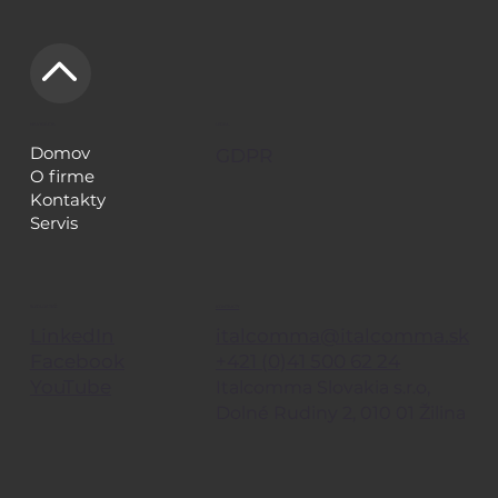
NAVIGÁCIA
LEGAL
Domov
GDPR
O firme
Kontakty
Servis
KONTAKTY
SLEDUJE TIEŽ
italcomma@italcomma.sk
LinkedIn
+421 (0)41 500 62 24
Facebook
YouTube
Italcomma Slovakia s.r.o,
Dolné Rudiny 2, 010 01 Žilina