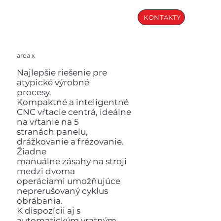
KONTAKTY
area x
Najlepšie riešenie pre
atypické výrobné
procesy.
Kompaktné a inteligentné
CNC vŕtacie centrá, ideálne
na vŕtanie na 5
stranách panelu,
drážkovanie a frézovanie.
Žiadne
manuálne zásahy na stroji
medzi dvoma
operáciami umožňujúce
neprerušovaný cyklus
obrábania.
K dispozícii aj s
automatickým vratným