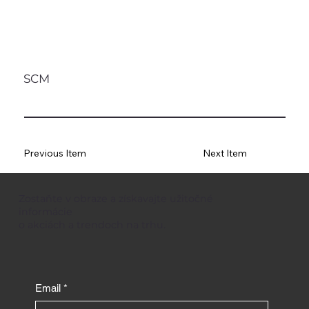
SCM
Previous Item
Next Item
Zostaňte v obraze a získavajte užitočné
informácie
o akciách a trendoch na trhu.
Email
*