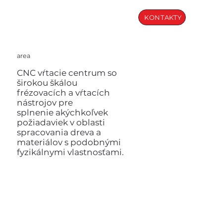
KONTAKTY
area
CNC vŕtacie centrum so
širokou škálou
frézovacích a vŕtacích
nástrojov pre
splnenie akýchkoľvek
požiadaviek v oblasti
spracovania dreva a
materiálov s podobnými
fyzikálnymi vlastnosťami.