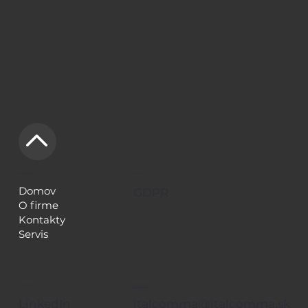
NAVIGÁCIA
LEGAL
Domov
GDPR
O firme
Kontakty
Servis
KONTAKTY
SLEDUJE TIEŽ
italcomma@italcomma.sk
LinkedIn