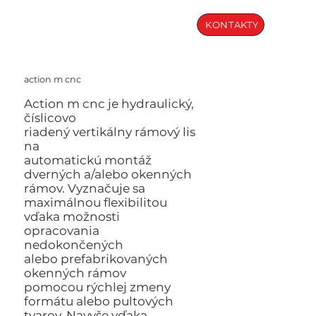
KONTAKTY
action m cnc
Action m cnc je hydraulický,
číslicovo
riadený vertikálny rámový lis
na
automatickú montáž
dverných a/alebo okenných
rámov. Vyznačuje sa
maximálnou flexibilitou
vďaka možnosti
opracovania
nedokončených
alebo prefabrikovaných
okenných rámov
pomocou rýchlej zmeny
formátu alebo pultových
tvarov. Navyše vďaka