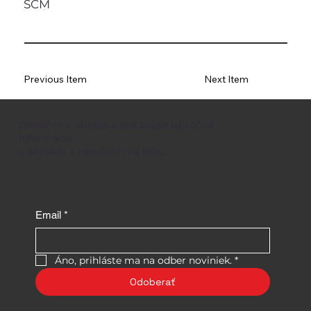
SCM
Previous Item
Next Item
Zostaňte v obraze a získavajte užitočné
informácie
o akciách a trendoch na trhu.
Email
*
Áno, prihláste ma na odber noviniek.
*
Odoberať