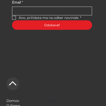
Email
*
Áno, prihláste ma na odber noviniek.
*
Odoberať
NAVIGÁCIA
LEGAL
Domov
GDPR
O firme