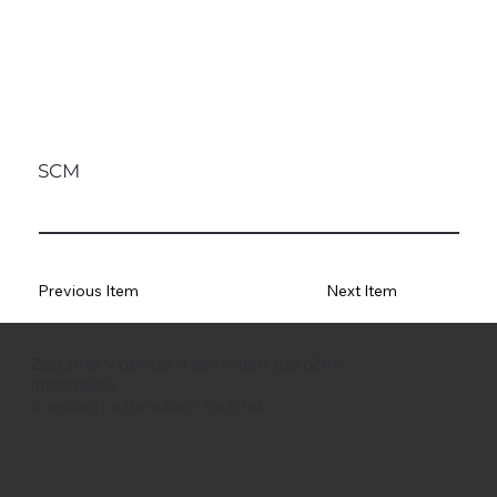
SCM
Previous Item
Next Item
Zostaňte v obraze a získavajte užitočné
informácie
o akciách a trendoch na trhu.