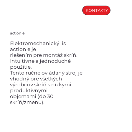
KONTAKTY
action e
Elektromechanický lis
action e je
riešením pre montáž skríň.
Intuitívne a jednoduché
použitie.
Tento ručne ovládaný stroj je
vhodný pre všetkých
výrobcov skríň s nízkymi
produktívnymi
objemami (do 30
skríň/zmenu).