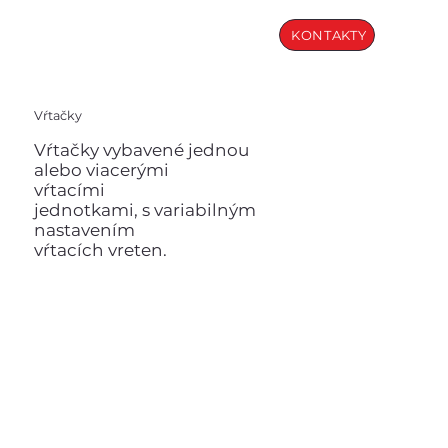
KONTAKTY
Vŕtačky
Vŕtačky vybavené jednou
alebo viacerými
vŕtacími
jednotkami, s variabilným
nastavením
vŕtacích vreten.