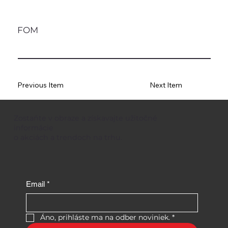
FOM
Previous Item
Next Item
Zostaňte v obraze a získavajte užitočné
informácie
o akciách a trendoch na trhu.
Email
*
Áno, prihláste ma na odber noviniek.
*