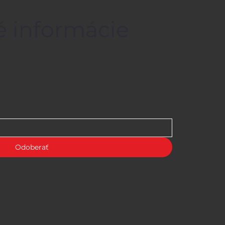
é informácie
Odoberať