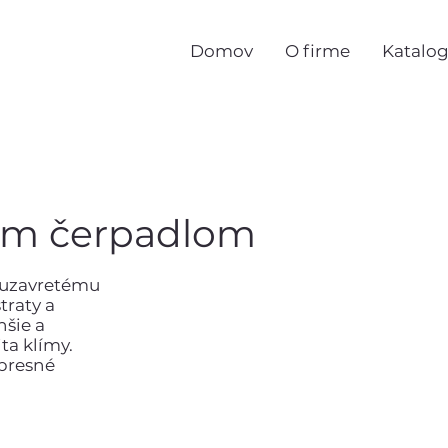
Domov
O firme
Katalo
ným čerpadlom
 uzavretému
traty a
šie a
ta klímy.
 presné