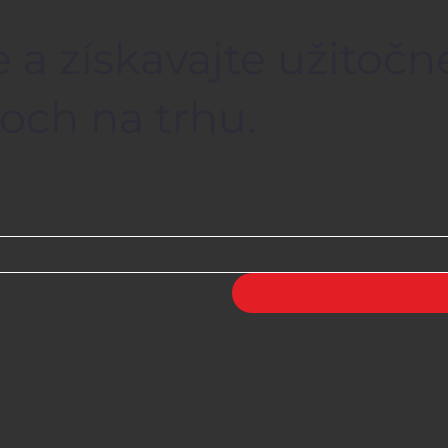
 a získavajte užitočn
och na trhu.