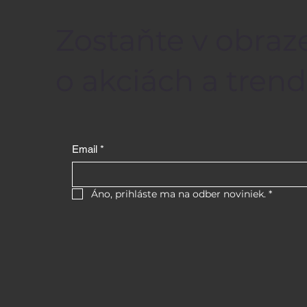
Zostaňte v obraze
o akciách a trend
Email
*
Áno, prihláste ma na odber noviniek.
*