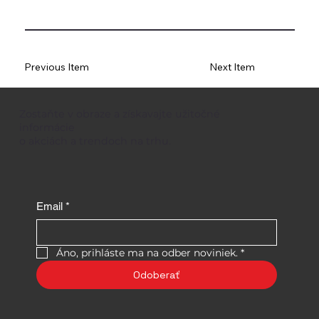
Previous Item
Next Item
Zostaňte v obraze a získavajte užitočné
informácie
o akciách a trendoch na trhu.
Email
*
Áno, prihláste ma na odber noviniek.
*
Odoberať