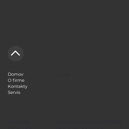
NAVIGÁCIA
LEGAL
Domov
GDPR
O firme
Kontakty
Servis
KONTAKTY
SLEDUJE TIEŽ
italcomma@italcomma.sk
LinkedIn
+421 (0)41 500 62 24
Facebook