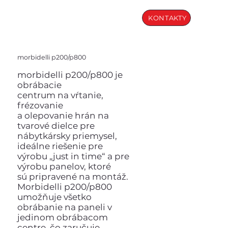
KONTAKTY
morbidelli p200/p800
morbidelli p200/p800 je
obrábacie
centrum na vŕtanie,
frézovanie
a olepovanie hrán na
tvarové dielce pre
nábytkársky priemysel,
ideálne riešenie pre
výrobu „just in time“ a pre
výrobu panelov, ktoré
sú pripravené na montáž.
Morbidelli p200/p800
umožňuje všetko
obrábanie na paneli v
jedinom obrábacom
centre, čo zaručuje