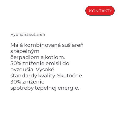
KONTAKTY
Hybridná sušiareň
Malá kombinovaná sušiareň
s tepelným
čerpadlom a kotlom.
50% zníženie emisií do
ovzdušia. Vysoké
štandardy kvality. Skutočné
30% zníženie
spotreby tepelnej energie.