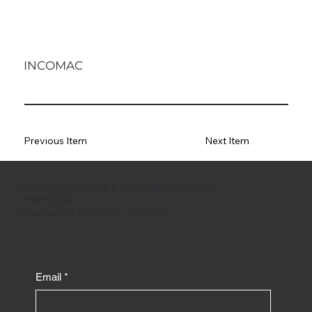
INCOMAC
Previous Item
Next Item
Zostaňte v obraze a získavajte užitočné
informácie
o akciách a trendoch na trhu.
Email
*