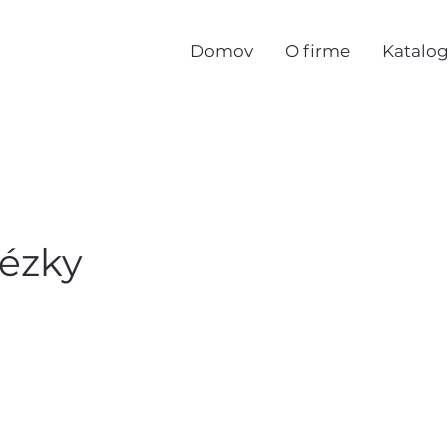
Domov
O firme
Katalo
rézky