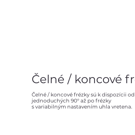
Čelné / koncové f
Čelné / koncové frézky sú k dispozícii od
jednoduchých 90° až po frézky
s variabilným nastavením uhla vretena.