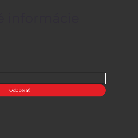
é informácie
Odoberať