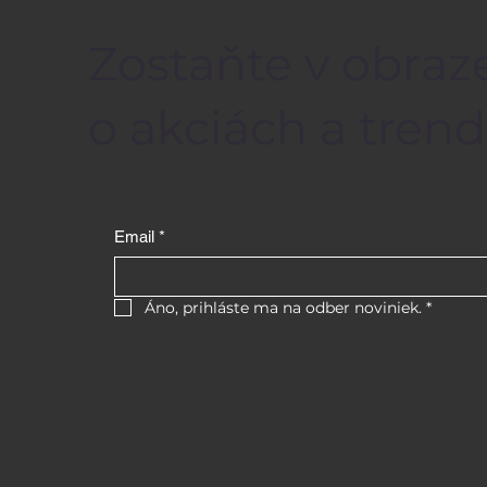
Zostaňte v obraze
o akciách a trend
Email
*
Áno, prihláste ma na odber noviniek.
*