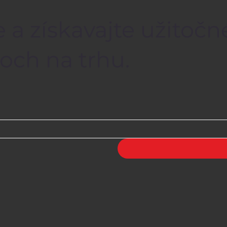
 a získavajte užitočn
och na trhu.