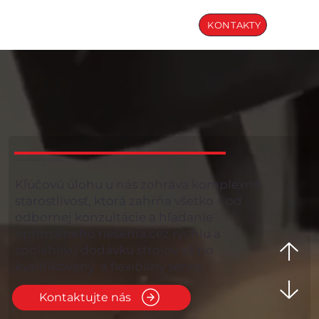
KONTAKTY
DODÁVATELIA OBRÁBACÍCH STROJOV PRE VAŠU FIRMU
Kľúčovú úlohu u nás zohráva komplexná
starostlivosť, ktorá zahŕňa všetko – od
odbornej konzultácie a hľadanie
optimálneho riešenia cez rýchlu a
spoľahlivú dodávku strojov až po
kvalifikovaný a flexibilný servis.
Kontaktujte nás