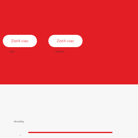
Zistiť viac
Zistiť viac
Sklo
kameň
Akutality
Akcia