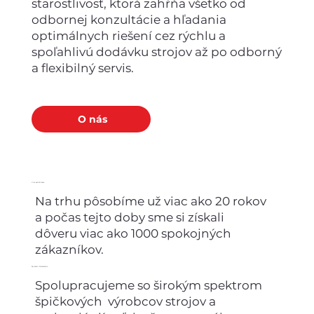
starostlivosť, ktorá zahŕňa všetko od
odbornej konzultácie a hľadania
optimálnych riešení cez rýchlu a
spoľahlivú dodávku strojov až po odborný
a flexibilný servis.
O nás
Viac ako 20 rokov
Na trhu pôsobíme už viac ako 20 rokov
a počas tejto doby sme si získali
dôveru viac ako 1000 spokojných
zákazníkov.
Špičkoví dodávatelia
Spolupracujeme so širokým spektrom
špičkových výrobcov strojov a